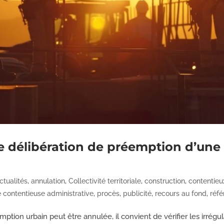
e délibération de préemption d’une 
ctualités
,
annulation
,
Collectivité territoriale
,
construction
,
contentieu
 contentieuse administrative
,
procès
,
publicité
,
recours au fond
,
réfé
mption urbain peut être annulée, il convient de vérifier les irrégu