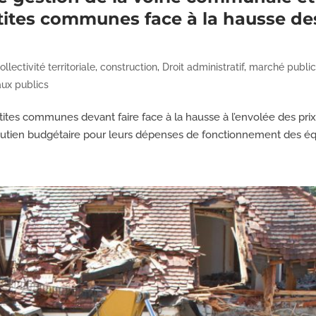
tites communes face à la hausse de
ollectivité territoriale
,
construction
,
Droit administratif
,
marché publi
aux publics
tites communes devant faire face à la hausse à l’envolée des pri
e soutien budgétaire pour leurs dépenses de fonctionnement des é