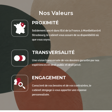
Nos Valeurs
PROXIMITÉ
Solidement ancré dans l’Est de la France, à Montbéliard et
Strasbourg, le cabinet vous assure de sa disponibilité où
que vous soyez.
TRANSVERSALITÉ
Une vision transversale de vos dossiers garantie par nos
expériences en droit public et droit privé.
ENGAGEMENT
Conscient de vos besoins et de vos contraintes, le
cabinet s’engage à vous apporter une réponse
personnalisée.