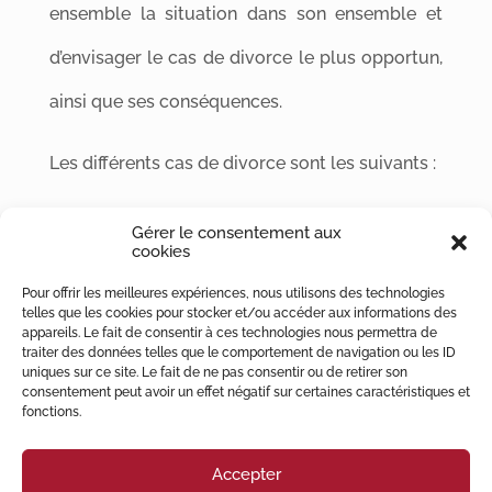
ensemble la situation dans son ensemble et
d’envisager le cas de divorce le plus opportun,
ainsi que ses conséquences.
Les différents cas de divorce sont les suivants :
divorce par consentement mutuel ;
Gérer le consentement aux
divorce pour faute ;
cookies
divorce pour altération définitive du lien
Pour offrir les meilleures expériences, nous utilisons des technologies
conjugal ;
telles que les cookies pour stocker et/ou accéder aux informations des
divorce pour acceptation du principe de la
appareils. Le fait de consentir à ces technologies nous permettra de
traiter des données telles que le comportement de navigation ou les ID
rupture du mariage.
uniques sur ce site. Le fait de ne pas consentir ou de retirer son
consentement peut avoir un effet négatif sur certaines caractéristiques et
La question des enfants, de la prestation
fonctions.
compensatoire et du partage des biens seront
Accepter