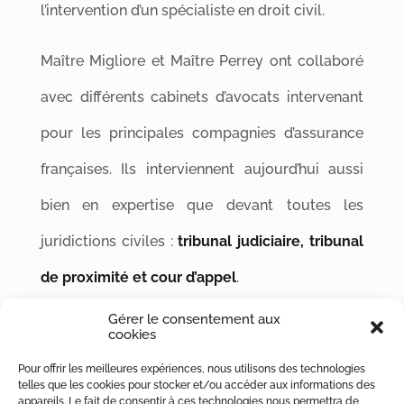
l’intervention d’un spécialiste en droit civil.
Maître Migliore et Maître Perrey ont collaboré
avec différents cabinets d’avocats intervenant
pour les principales compagnies d’assurance
françaises. Ils interviennent aujourd’hui aussi
bien en expertise que devant toutes les
juridictions civiles :
tribunal judiciaire, tribunal
de proximité et cour d’appel
.
Gérer le consentement aux
De plus, ancien juriste d’une association de
cookies
consommateurs reconnue, Maître Gabin
Pour offrir les meilleures expériences, nous utilisons des technologies
telles que les cookies pour stocker et/ou accéder aux informations des
Migliore conseille aussi bien les particuliers
appareils. Le fait de consentir à ces technologies nous permettra de