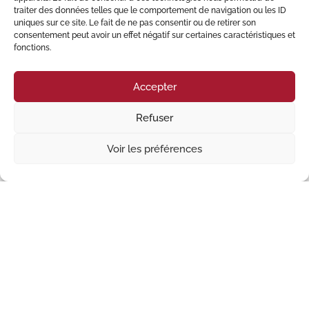
traiter des données telles que le comportement de navigation ou les ID
que les professionnels en
droit de la
uniques sur ce site. Le fait de ne pas consentir ou de retirer son
consentement peut avoir un effet négatif sur certaines caractéristiques et
fonctions.
consommation
, branche du droit destinée à la
protection du consommateur.
Accepter
Refuser
Le cabinet peut notamment vous assister dans
les situations suivantes :
Voir les préférences
garantie des vices cachés et garantie de non-
conformité ;
garantie de parfait achèvement ;
responsabilité civile contractuelle
(inexécution des obligations) ;
responsabilité délictuelle (responsabilité des
personnes, du fait des choses,
…
) ;
bail d’habitation (expulsion, loyers impayés,