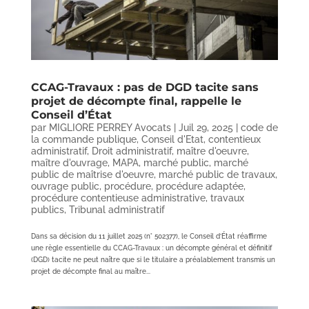
CCAG-Travaux : pas de DGD tacite sans
projet de décompte final, rappelle le
Conseil d’État
par
MIGLIORE PERREY Avocats
|
Juil 29, 2025
|
code de
la commande publique
,
Conseil d'Etat
,
contentieux
administratif
,
Droit administratif
,
maître d'oeuvre
,
maître d'ouvrage
,
MAPA
,
marché public
,
marché
public de maîtrise d'oeuvre
,
marché public de travaux
,
ouvrage public
,
procédure
,
procédure adaptée
,
procédure contentieuse administrative
,
travaux
publics
,
Tribunal administratif
Dans sa décision du 11 juillet 2025 (n° 502377), le Conseil d’État réaffirme
une règle essentielle du CCAG-Travaux : un décompte général et définitif
(DGD) tacite ne peut naître que si le titulaire a préalablement transmis un
projet de décompte final au maître...