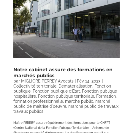
Notre cabinet assure des formations en
marchés publics
par
MIGLIORE PERREY Avocats
|
Fév 14, 2023
|
Collectivité territoriale
,
Dématérialisation
,
Fonction
publique
,
Fonction publique d’Etat
,
Fonction publique
hospitalière
,
Fonction publique territoriale
,
Formation
,
formation professionnelle
,
marché public
,
marché
public de maîtrise d'oeuvre
,
marché public de travaux
,
travaux publics
Maître PERREY assure régulièrement des formations pour le CNFPT
(Centre National de la Fonction Publique Territoriale) – Antenne de
Strasbourg en qualité d’intervenant. La dernière session portait sur