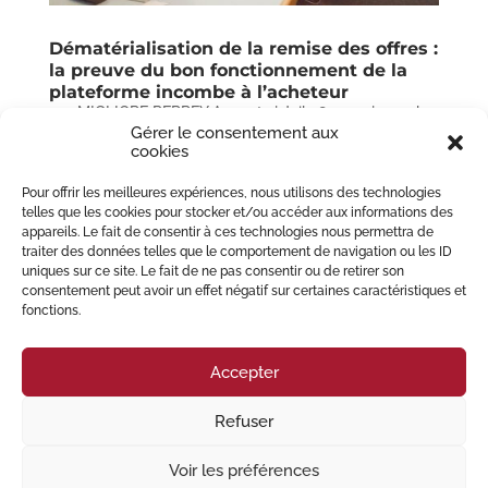
Dématérialisation de la remise des offres :
la preuve du bon fonctionnement de la
plateforme incombe à l’acheteur
par
MIGLIORE PERREY Avocats
|
Juil 28, 2022
|
appels
d'offres
,
candidatures
,
Collectivité territoriale
,
Gérer le consentement aux
consultation
,
contentieux administratif
,
cookies
Dématérialisation
,
Droit administratif
,
Formation
,
MAPA
,
marché public
,
marché public de maîtrise d'oeuvre
,
Pour offrir les meilleures expériences, nous utilisons des technologies
marché public de travaux
,
offres
,
procédure
,
telles que les cookies pour stocker et/ou accéder aux informations des
procédure adaptée
,
procédure contentieuse
appareils. Le fait de consentir à ces technologies nous permettra de
administrative
,
règlement de consultation
traiter des données telles que le comportement de navigation ou les ID
uniques sur ce site. Le fait de ne pas consentir ou de retirer son
Il est acquis de longue date que les candidatures et les offres des
consentement peut avoir un effet négatif sur certaines caractéristiques et
candidats à l’attribution d’un marché ou d’une concession doivent être
fonctions.
déposées avant la date et heure et limites fixées par l’acheteur. Cela
résulte notamment des articles R....
Accepter
« Entrées précédentes
Refuser
© 2023 Migliore Perrey Avocats – Tous droits réservés I
Mention Légales
Voir les préférences