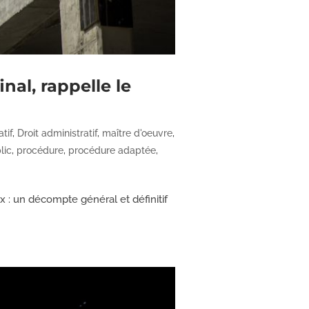
nal, rappelle le
tif
,
Droit administratif
,
maître d'oeuvre
,
lic
,
procédure
,
procédure adaptée
,
ux : un décompte général et définitif