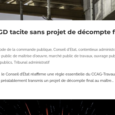
D tacite sans projet de décompte fi
ode de la commande publique
,
Conseil d'Etat
,
contentieux administra
public de maîtrise d'oeuvre
,
marché public de travaux
,
ouvrage pub
 publics
,
Tribunal administratif
), le Conseil d’État réaffirme une règle essentielle du CCAG-Trava
e a préalablement transmis un projet de décompte final au maître...