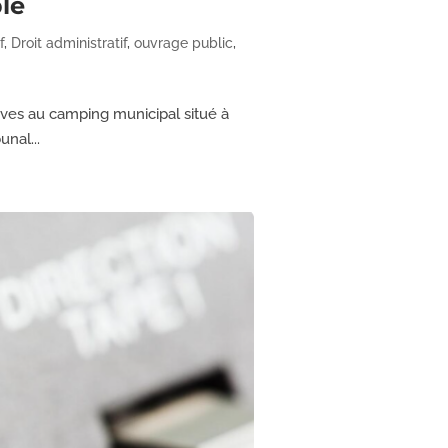
ble
f
,
Droit administratif
,
ouvrage public
,
ives au camping municipal situé à
unal...