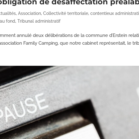
obligation de désaffectation préala
tualités
,
Association
,
Collectivité territoriale
,
contentieux administrati
 au fond
,
Tribunal administratif
cemment annulé deux délibérations de la commune d’Erstein relat
l’association Family Camping, que notre cabinet représentait, le trib