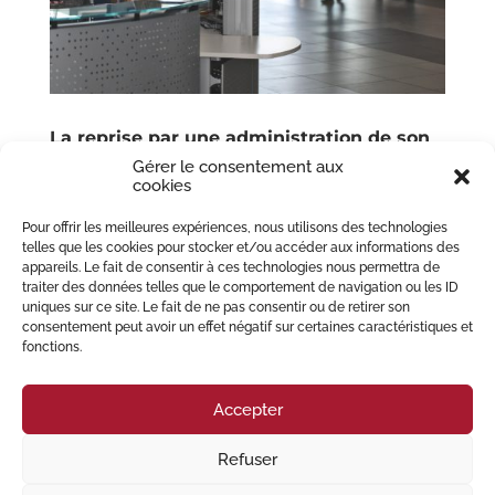
La reprise par une administration de son
service public : les conséquences pour le
Gérer le consentement aux
salarié
cookies
par
MIGLIORE PERREY Avocats
|
Juin 23, 2023
|
Collectivité territoriale
,
Droit administratif
,
Droit du
Pour offrir les meilleures expériences, nous utilisons des technologies
travial
,
Employeur
,
Fonction publique
,
Fonction
telles que les cookies pour stocker et/ou accéder aux informations des
publique d’Etat
,
Fonction publique hospitalière
,
appareils. Le fait de consentir à ces technologies nous permettra de
Fonction publique territoriale
,
Licenciement
,
procès
,
traiter des données telles que le comportement de navigation ou les ID
Salaire
,
Salarié
,
service public
uniques sur ce site. Le fait de ne pas consentir ou de retirer son
consentement peut avoir un effet négatif sur certaines caractéristiques et
L’article L. 1224-3 du code du travail prévoit que lorsque la personne
fonctions.
publique reprend en régie l’activité de service public dont l’exécution avait
été transférée à une personne privée, elle est tenue de proposer aux
salariés un contrat de travail...
Accepter
Refuser
© 2023 Migliore Perrey Avocats – Tous droits réservés I
Mention Légales