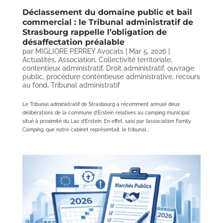
Déclassement du domaine public et bail
commercial : le Tribunal administratif de
Strasbourg rappelle l’obligation de
désaffectation préalable
par
MIGLIORE PERREY Avocats
|
Mar 5, 2026
|
Actualités
,
Association
,
Collectivité territoriale
,
contentieux administratif
,
Droit administratif
,
ouvrage
public
,
procédure contentieuse administrative
,
recours
au fond
,
Tribunal administratif
Le Tribunal administratif de Strasbourg a récemment annulé deux
délibérations de la commune d’Erstein relatives au camping municipal
situé à proximité du Lac d’Erstein. En effet, saisi par l’association Family
Camping, que notre cabinet représentait, le tribunal...