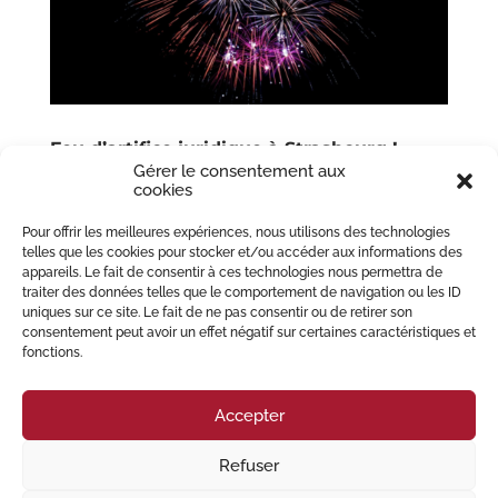
Feu d’artifice juridique à Strasbourg !
par
MIGLIORE PERREY Avocats
|
Juil 14, 2025
|
appels
Gérer le consentement aux
d'offres
,
candidatures
,
code de la commande
cookies
publique
,
Collectivité territoriale
,
contentieux
,
contentieux administratif
,
Droit administratif
,
MAPA
,
Pour offrir les meilleures expériences, nous utilisons des technologies
marché public
,
procédure adaptée
,
procédure
telles que les cookies pour stocker et/ou accéder aux informations des
contentieuse administrative
,
référé contractuel
,
référé
appareils. Le fait de consentir à ces technologies nous permettra de
précontractuel
,
Tribunal administratif
traiter des données telles que le comportement de navigation ou les ID
uniques sur ce site. Le fait de ne pas consentir ou de retirer son
Dans l’univers des marchés publics, le référé précontractuel est bien
consentement peut avoir un effet négatif sur certaines caractéristiques et
connu des opérateurs économiques. Le référé contractuel, lui, est plus
fonctions.
rare — d’autant plus lorsqu’il s’inscrit dans une procédure adaptée. C’est
pourtant dans ce cadre qu’est intervenue une...
Accepter
« Entrées précédentes
Refuser
© 2023 Migliore Perrey Avocats – Tous droits réservés I
Mention Légales