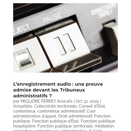
L’enregistrement audio : une preuve
admise devant les Tribunaux
administratifs ?
par
MIGLIORE PERREY Avocats
|
Oct 31, 2025
|
Actualités
,
Collectivité territoriale
,
Conseil d'Etat
,
contentieux
,
contentieux administratif
,
Cour
administrative d'appel
,
Droit administratif
,
Fonction
publique
,
Fonction publique d’Etat
,
Fonction publique
hospitalière
,
Fonction publique territoriale
,
médiation
,