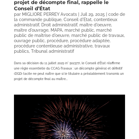
projet de décompte final, rappelle le
Conseil d’État
par
MIGLIORE PERREY Avocats
|
Juil 29, 2025
|
code de
la commande publique
,
Conseil d'Etat
,
contentieux
administratif
,
Droit administratif
,
maître d'oeuvre
,
maître d'ouvrage
,
MAPA
,
marché public
,
marché
public de maîtrise d'oeuvre
,
marché public de travaux
,
ouvrage public
,
procédure
,
procédure adaptée
,
procédure contentieuse administrative
,
travaux
publics
,
Tribunal administratif
Dans sa décision du 11 juillet 2025 (n° 502377), le Conseil d’État réaffirme
une règle essentielle du CCAG-Travaux : un décompte général et définitif
(DGD) tacite ne peut naître que si le titulaire a préalablement transmis un
projet de décompte final au maître...