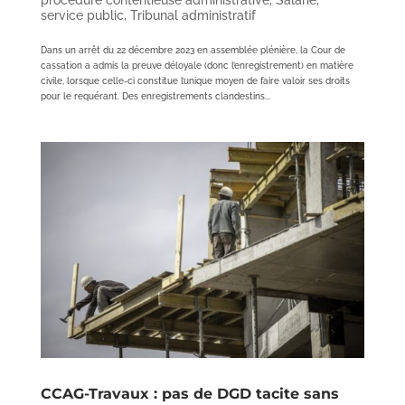
procédure contentieuse administrative
,
Salarié
,
service public
,
Tribunal administratif
Dans un arrêt du 22 décembre 2023 en assemblée plénière, la Cour de
cassation a admis la preuve déloyale (donc l’enregistrement) en matière
civile, lorsque celle-ci constitue l’unique moyen de faire valoir ses droits
pour le requérant. Des enregistrements clandestins...
CCAG-Travaux : pas de DGD tacite sans