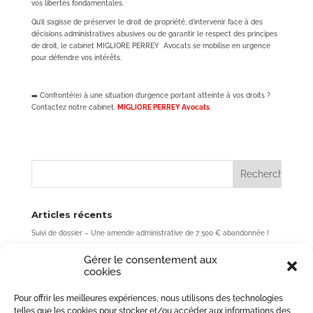
vos libertés fondamentales.
Qu’il s’agisse de préserver le droit de propriété, d’intervenir face à des
décisions administratives abusives ou de garantir le respect des principes
de droit, le cabinet MIGLIORE PERREY Avocats se mobilise en urgence
pour défendre vos intérêts.
➡️ Confronté(e) à une situation d’urgence portant atteinte à vos droits ?
Contactez notre cabinet,
MIGLIORE PERREY Avocats
.
Articles récents
Suivi de dossier – Une amende administrative de 7 500 € abandonnée !
Acheter un bien sans passer par l’agence : une fausse bonne idée ? (Cour
Gérer le consentement aux
de cassation, 3ème chambre civile, 7 mai 2026, n° 24-10.637)
cookies
Rupture de période d’essai : une erreur de quelques jours peut coûter
plusieurs mois de salaire
Pour offrir les meilleures expériences, nous utilisons des technologies
Forfait-jours et accord de performance collective : une limite essentielle
telles que les cookies pour stocker et/ou accéder aux informations des