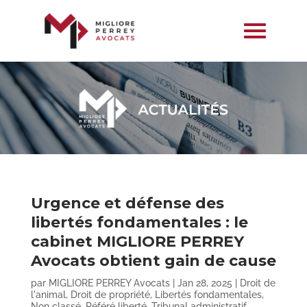
Urgence et défense des
libertés fondamentales : le
cabinet MIGLIORE PERREY
Avocats obtient gain de cause
par
MIGLIORE PERREY Avocats
|
Jan 28, 2025
|
Droit de
l'animal
,
Droit de propriété
,
Libertés fondamentales
,
Non classé
,
Référé liberté
,
Tribunal administratif