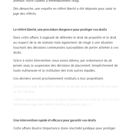
animale, notre cabinet a immédiatement réagi.
Dès dimanche, une requête en référé liberté a été déposée pour saisir le
juge des référés.
Le référé liberté, une procédure d’urgence pour protéger vos droits
Dans cette affaire, il s’agissait de défendre le droit de propriété et le droit
au respect de la vie animale mais également, de réagir à une situation
touchant des décisions communales susceptibles de porter atteinte à ces
droits.
Grâce à notre intervention, nous avons obtenu, par ordonnance du 28
janvier 2025, la suspension des décisions de placement, l’empêchement de
toute euthanasie et la restitution des trois autres équidés.
Ces derniers seront prochainement restitués à leur propriétaire.
Ordonnance juge des référés libertés 28 janvier 2025
Capture d’écran 2025-
01-28 à 22.29.22
Capture d’écran 2025-01-28 à 22.29.22
Capture d’écran 2025-01-28 à 22.11.15
Ordonnance juge des référés libertés 28 janvier 2025 – 2
Une intervention rapide et efficace pour garantir vos droits
Cette affaire illustre l’importance d’une réactivité juridique pour protéger