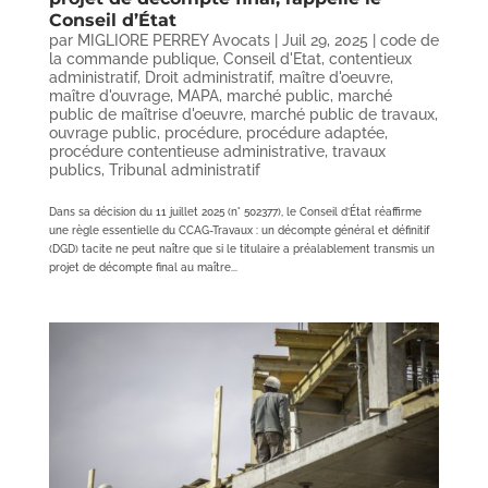
Conseil d’État
par
MIGLIORE PERREY Avocats
|
Juil 29, 2025
|
code de
la commande publique
,
Conseil d'Etat
,
contentieux
administratif
,
Droit administratif
,
maître d'oeuvre
,
maître d'ouvrage
,
MAPA
,
marché public
,
marché
public de maîtrise d'oeuvre
,
marché public de travaux
,
ouvrage public
,
procédure
,
procédure adaptée
,
procédure contentieuse administrative
,
travaux
publics
,
Tribunal administratif
Dans sa décision du 11 juillet 2025 (n° 502377), le Conseil d’État réaffirme
une règle essentielle du CCAG-Travaux : un décompte général et définitif
(DGD) tacite ne peut naître que si le titulaire a préalablement transmis un
projet de décompte final au maître...