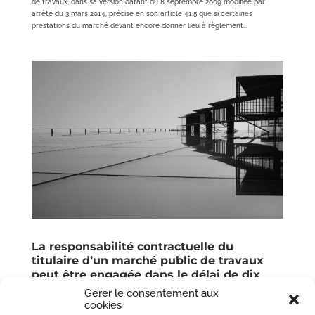
de travaux, dans sa version datant du 8 septembre 2009 modifiée par
arrêté du 3 mars 2014, précise en son article 41.5 que si certaines
prestations du marché devant encore donner lieu à règlement...
La responsabilité contractuelle du
titulaire d’un marché public de travaux
peut être engagée dans le délai de dix
ans à compter de la réception de
Gérer le consentement aux
l’ouvrage
cookies