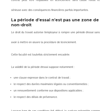
contrat peut être requalifiée en licenciement sans cause réelle et
sérieuse avec des conséquences financières parfois importantes.
La période d’essai n’est pas une zone de
non-droit
Le droit du travail autorise l’employeur à rompre une période d’essai sans
avoir à mettre en œuvre la procédure de licenciement.
Cette faculté est toutefois strictement encadrée.
La validité de la période d’essai suppose notamment :
une clause expresse dans le contrat de travail ;
le respect des durées maximales légales ou conventionnelles ;
un renouvellement conforme aux dispositions applicables ;
le respect des délais de prévenance.
Lorsque l’une de ces conditions fait défaut, la rupture présentée comme