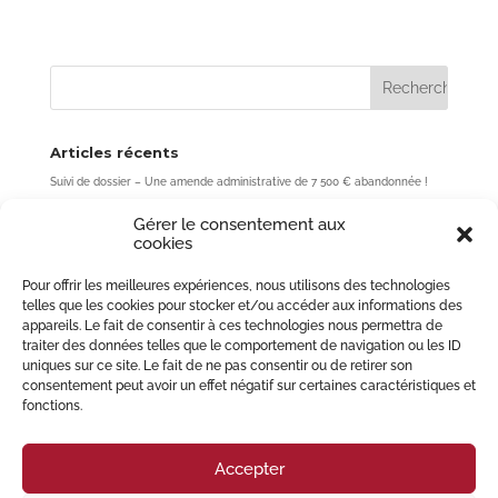
Articles récents
Suivi de dossier – Une amende administrative de 7 500 € abandonnée !
Acheter un bien sans passer par l’agence : une fausse bonne idée ? (Cour
Gérer le consentement aux
de cassation, 3ème chambre civile, 7 mai 2026, n° 24-10.637)
cookies
Rupture de période d’essai : une erreur de quelques jours peut coûter
plusieurs mois de salaire
Pour offrir les meilleures expériences, nous utilisons des technologies
Forfait-jours et accord de performance collective : une limite essentielle
telles que les cookies pour stocker et/ou accéder aux informations des
au pouvoir de l’employeur
appareils. Le fait de consentir à ces technologies nous permettra de
Déclassement du domaine public et bail commercial : le Tribunal
traiter des données telles que le comportement de navigation ou les ID
administratif de Strasbourg rappelle l’obligation de désaffectation
uniques sur ce site. Le fait de ne pas consentir ou de retirer son
préalable
consentement peut avoir un effet négatif sur certaines caractéristiques et
fonctions.
Commentaires récents
Accepter