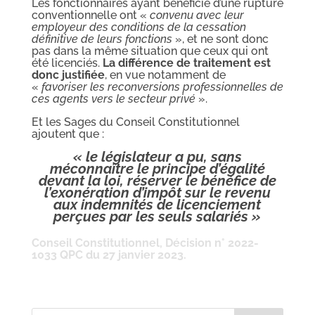
Les fonctionnaires ayant bénéficié d’une rupture
conventionnelle ont «
convenu avec leur
employeur des conditions de la cessation
définitive de leurs fonctions
», et ne sont donc
pas dans la même situation que ceux qui ont
été licenciés.
La différence de traitement est
donc justifiée
, en vue notamment de
«
favoriser les reconversions professionnelles de
ces agents vers le secteur privé
».
Et les Sages du Conseil Constitutionnel
ajoutent que :
« le législateur a pu, sans
méconnaître le principe d’égalité
devant la loi, réserver le bénéfice de
l’exonération d’impôt sur le revenu
aux indemnités de licenciement
perçues par
les seuls salariés
»
Conseil Constitutionnel, Décision n° 2022-
1033 QPC du 27 janvier 2023.