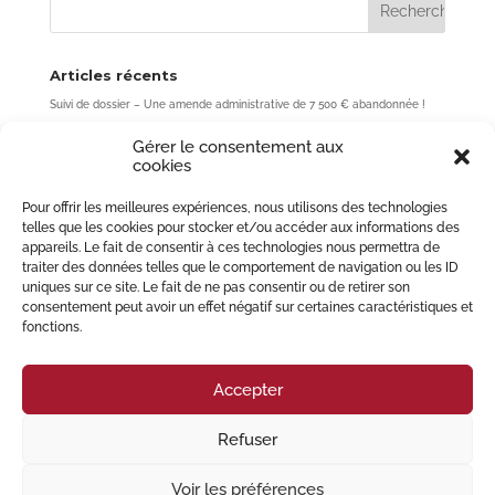
Articles récents
Suivi de dossier – Une amende administrative de 7 500 € abandonnée !
Acheter un bien sans passer par l’agence : une fausse bonne idée ? (Cour
Gérer le consentement aux
de cassation, 3ème chambre civile, 7 mai 2026, n° 24-10.637)
cookies
Rupture de période d’essai : une erreur de quelques jours peut coûter
plusieurs mois de salaire
Pour offrir les meilleures expériences, nous utilisons des technologies
Forfait-jours et accord de performance collective : une limite essentielle
telles que les cookies pour stocker et/ou accéder aux informations des
au pouvoir de l’employeur
appareils. Le fait de consentir à ces technologies nous permettra de
Déclassement du domaine public et bail commercial : le Tribunal
traiter des données telles que le comportement de navigation ou les ID
administratif de Strasbourg rappelle l’obligation de désaffectation
uniques sur ce site. Le fait de ne pas consentir ou de retirer son
préalable
consentement peut avoir un effet négatif sur certaines caractéristiques et
fonctions.
Commentaires récents
Accepter
Refuser
© 2023 Migliore Perrey Avocats – Tous droits réservés I
Mention Légales
Voir les préférences