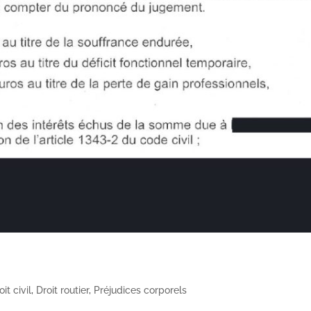
oit civil
,
Droit routier
,
Préjudices corporels