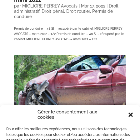
mars 2022
par
MIGLIORE PERREY Avocats
|
Mar 17, 2022
|
Droit
administratif
,
Droit pénal
,
Droit routier
,
Permis de
conduire
Permis de conduire – 48 SI – récupéré par le cabinet MIGLIORE PERREY
AVOCATS – mars 2022 – 1/2 Permis de conduire – 48 SI – récupéré par le
cabinet MIGLIORE PERREY AVOCATS – mars 2022 – 2/2
Gérer le consentement aux
cookies
Compétence du fonds de garantie (FGAO)
Pour offrir les meilleures expériences, nous utilisons des technologies
lors d’un accident à l’étranger
telles que les cookies pour stocker et/ou accéder aux informations des
par
MIGLIORE PERREY Avocats
|
Mar 14, 2022
|
Droit