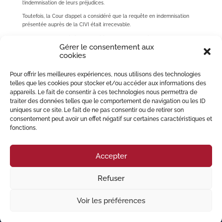
l’indemnisation de leurs préjudices.
Toutefois, la Cour d’appel a considéré que la requête en indemnisation
présentée auprès de la CIVI était irrecevable.
Les proches de la victime ont saisi la Cour de cassation.
Gérer le consentement aux
Alors que le Code des assurances prévoit notamment la compétence du
cookies
FGAO lorsque le préjudice résulte d’un accident survenu sur le territoire
métropolitain d’un État partie à l’Espace économique européen (EEE), la
Pour offrir les meilleures expériences, nous utilisons des technologies
Cour de cassation confirme la position de la Cour d’appel après avoir
telles que les cookies pour stocker et/ou accéder aux informations des
toutefois constaté que l’accident s’était produit au Portugal.
appareils. Le fait de consentir à ces technologies nous permettra de
La CIVI n’était donc pas compétente pour accueillir la requête en
traiter des données telles que le comportement de navigation ou les ID
indemnisation.
uniques sur ce site. Le fait de ne pas consentir ou de retirer son
consentement peut avoir un effet négatif sur certaines caractéristiques et
Cette décision est très sévère pour les proches de cette victime,
fonctions.
démontrant les nombreux obstacles en la matière et l’importance d’être
assisté d’un professionnel compétent en la matière.
Accepter
Refuser
© 2023 Migliore Perrey Avocats – Tous droits réservés I
Mention Légales
Voir les préférences