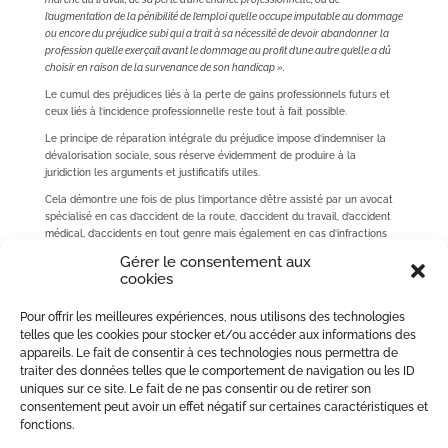
l’augmentation de la pénibilité de l’emploi qu’elle occupe imputable au dommage
ou encore du préjudice subi qui a trait à sa nécessité de devoir abandonner la
profession qu’elle exerçait avant le dommage au profit d’une autre qu’elle a dû
choisir en raison de la survenance de son handicap ».
Le cumul des préjudices liés à la perte de gains professionnels futurs et
ceux liés à l’incidence professionnelle reste tout à fait possible.
Le principe de réparation intégrale du préjudice impose d’indemniser la
dévalorisation sociale, sous réserve évidemment de produire à la
juridiction les arguments et justificatifs utiles.
Cela démontre une fois de plus l’importance d’être assisté par un avocat
spécialisé en cas d’accident de la route, d’accident du travail, d’accident
médical, d’accidents en tout genre mais également en cas d’infractions
pénales, afin d’obtenir la meilleure réparation du dommage corporel
Gérer le consentement aux
possible et obtenir la meilleure indemnisation par postes de préjudices.
cookies
En outre, les victimes ont bien souvent la possibilité d’engager la
responsabilité des compagnies d’assurances de l’auteur des préjudices
Pour offrir les meilleures expériences, nous utilisons des technologies
voire, le cas échéant, obtenir indemnisation par les fonds de garantie.
telles que les cookies pour stocker et/ou accéder aux informations des
appareils. Le fait de consentir à ces technologies nous permettra de
Le cabinet
MIGLIORE PERREY Avocats
assiste de nombreuses personne
traiter des données telles que le comportement de navigation ou les ID
en réparation du préjudice corporel et droit civil :
https://miglioreperrey-
uniques sur ce site. Le fait de ne pas consentir ou de retirer son
avocats.com/#contact
consentement peut avoir un effet négatif sur certaines caractéristiques et
fonctions.
#
réparationpréjudicecorporel #accident #réparation #dommages #expertises
#consolidation #intégrité