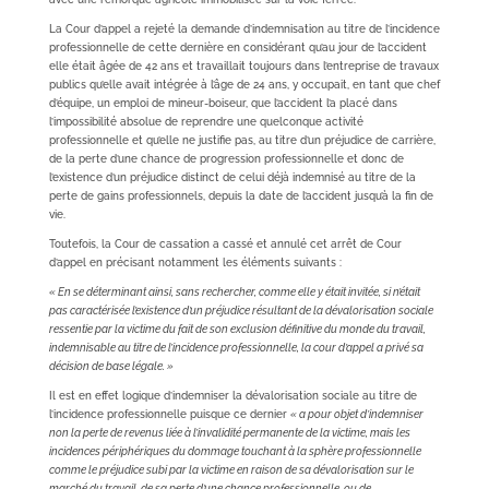
La Cour d’appel a rejeté la demande d’indemnisation au titre de l’incidence
professionnelle de cette dernière en considérant qu’au jour de l’accident
elle était âgée de 42 ans et travaillait toujours dans l’entreprise de travaux
publics qu’elle avait intégrée à l’âge de 24 ans, y occupait, en tant que chef
d’équipe, un emploi de mineur-boiseur, que l’accident l’a placé dans
l’impossibilité absolue de reprendre une quelconque activité
professionnelle et qu’elle ne justifie pas, au titre d’un préjudice de carrière,
de la perte d’une chance de progression professionnelle et donc de
l’existence d’un préjudice distinct de celui déjà indemnisé au titre de la
perte de gains professionnels, depuis la date de l’accident jusqu’à la fin de
vie.
Toutefois, la Cour de cassation a cassé et annulé cet arrêt de Cour
d’appel en précisant notamment les éléments suivants :
« En se déterminant ainsi, sans rechercher, comme elle y était invitée, si n’était
pas caractérisée l’existence d’un préjudice résultant de la dévalorisation sociale
ressentie par la victime du fait de son exclusion définitive du monde du travail,
indemnisable au titre de l’incidence professionnelle, la cour d’appel a privé sa
décision de base légale. »
Il est en effet logique d’indemniser la dévalorisation sociale au titre de
l’incidence professionnelle puisque ce dernier
« a pour objet d’indemniser
non la perte de revenus liée à l’invalidité permanente de la victime, mais les
incidences périphériques du dommage touchant à la sphère professionnelle
comme le préjudice subi par la victime en raison de sa dévalorisation sur le
marché du travail, de sa perte d’une chance professionnelle, ou de