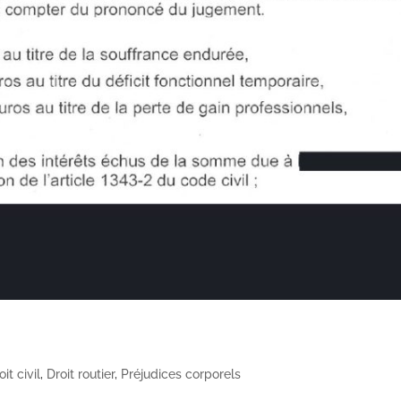
oit civil
,
Droit routier
,
Préjudices corporels