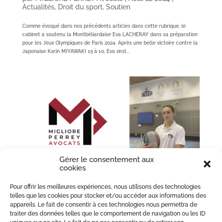
Actualités
,
Droit du sport
,
Soutien
Comme évoqué dans nos précédents articles dans cette rubrique, le
cabinet a soutenu la Montbéliardaise Eva LACHERAY dans sa préparation
pour les Jeux Olympiques de Paris 2024. Après une belle victoire contre la
Japonaise Karin MIYAWAKI 15 à 10, Eva s’est...
Gérer le consentement aux
cookies
Pour offrir les meilleures expériences, nous utilisons des technologies
Eva LACHERAY aux Jeux Olympiques de
telles que les cookies pour stocker et/ou accéder aux informations des
Paris 2024 !
appareils. Le fait de consentir à ces technologies nous permettra de
par
MIGLIORE PERREY Avocats
|
Juil 6, 2024
|
traiter des données telles que le comportement de navigation ou les ID
Actualités
,
Droit du sport