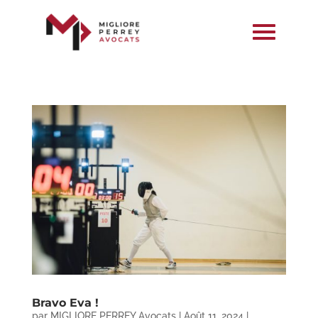
Bravo Eva !
par
MIGLIORE PERREY Avocats
|
Août 11, 2024
|