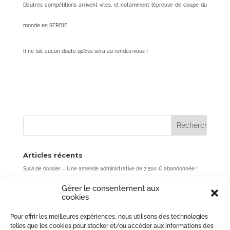
D’autres compétitions arrivent vites, et notamment l’épreuve de coupe du
monde en SERBIE.
Il ne fait aucun doute qu’Eva sera au rendez-vous !
Articles récents
Suivi de dossier – Une amende administrative de 7 500 € abandonnée !
Acheter un bien sans passer par l’agence : une fausse bonne idée ? (Cour
Gérer le consentement aux
de cassation, 3ème chambre civile, 7 mai 2026, n° 24-10.637)
cookies
Rupture de période d’essai : une erreur de quelques jours peut coûter
plusieurs mois de salaire
Pour offrir les meilleures expériences, nous utilisons des technologies
Forfait-jours et accord de performance collective : une limite essentielle
telles que les cookies pour stocker et/ou accéder aux informations des
au pouvoir de l’employeur