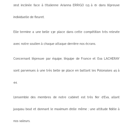
s’est inclinée face à l’Italienne Arianna ERRIGO (15 à 6) dans l’épreuve
individuelle de fleuret.
Elle termine a une belle 13e place dans cette compétition très relevée
avec notre soutien à chaque attaque derrière nos écrans.
Concernant l’épreuve par équipe, l’équipe de France et Eva LACHERAY
sont parvenues à une très belle 5e place en battant les Polonaises 45 à
44.
L’ensemble des membres de notre cabinet est très fier d’Eva, allant
jusqu’au bout et donnant le maximum d’elle même ; une attitude fidèle à
nos valeurs.