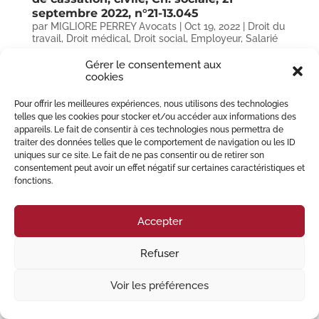
septembre 2022, n°21-13.045
par
MIGLIORE PERREY Avocats
|
Oct 19, 2022
|
Droit du
travail
,
Droit médical
,
Droit social
,
Employeur
,
Salarié
Gérer le consentement aux
Le salarié reste un citoyen, avec les limites, les droits et les obligations du
cookies
statut. La liberté d’expression est notamment évoquée à l’article 10 de la
Convention de sauvegarde des Droits de l’Homme et des Libertés
fondamentales en ces termes :...
Pour offrir les meilleures expériences, nous utilisons des technologies
telles que les cookies pour stocker et/ou accéder aux informations des
appareils. Le fait de consentir à ces technologies nous permettra de
traiter des données telles que le comportement de navigation ou les ID
© 2023 Migliore Perrey Avocats – Tous droits réservés I
Mention Légales
uniques sur ce site. Le fait de ne pas consentir ou de retirer son
consentement peut avoir un effet négatif sur certaines caractéristiques et
fonctions.
Accepter
Refuser
Voir les préférences