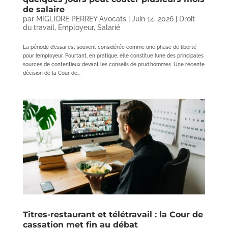
de salaire
par
MIGLIORE PERREY Avocats
|
Juin 14, 2026
|
Droit
du travail
,
Employeur
,
Salarié
La période d’essai est souvent considérée comme une phase de liberté
pour l’employeur. Pourtant, en pratique, elle constitue l’une des principales
sources de contentieux devant les conseils de prud’hommes. Une récente
décision de la Cour de...
Titres-restaurant et télétravail : la Cour de
cassation met fin au débat