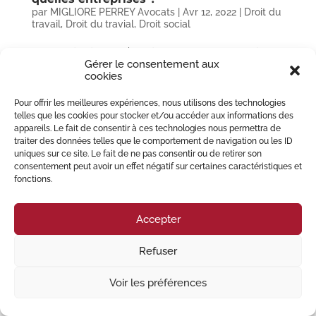
par
MIGLIORE PERREY Avocats
|
Avr 12, 2022
|
Droit du
travail
,
Droit du travial
,
Droit social
Instance obligatoire de représentation du personnel dans l’entreprise, le
Gérer le consentement aux
comité social économique doit obligatoirement être mis en place dans
cookies
certaines entreprises. Cette instance, créée par l’ordonnance du 22
septembre 2017, regroupe et fusionne le...
Pour offrir les meilleures expériences, nous utilisons des technologies
telles que les cookies pour stocker et/ou accéder aux informations des
appareils. Le fait de consentir à ces technologies nous permettra de
© 2023 Migliore Perrey Avocats – Tous droits réservés I
Mention Légales
traiter des données telles que le comportement de navigation ou les ID
uniques sur ce site. Le fait de ne pas consentir ou de retirer son
consentement peut avoir un effet négatif sur certaines caractéristiques et
fonctions.
Accepter
Refuser
Voir les préférences