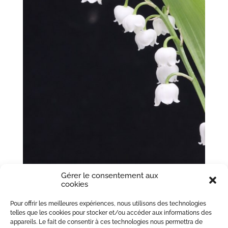
Gérer le consentement aux
cookies
Le 1er mai : un jour férié pas comme les
Pour offrir les meilleures expériences, nous utilisons des technologies
autres
telles que les cookies pour stocker et/ou accéder aux informations des
par
MIGLIORE PERREY Avocats
|
Mai 1, 2025
|
Droit du
appareils. Le fait de consentir à ces technologies nous permettra de
travail