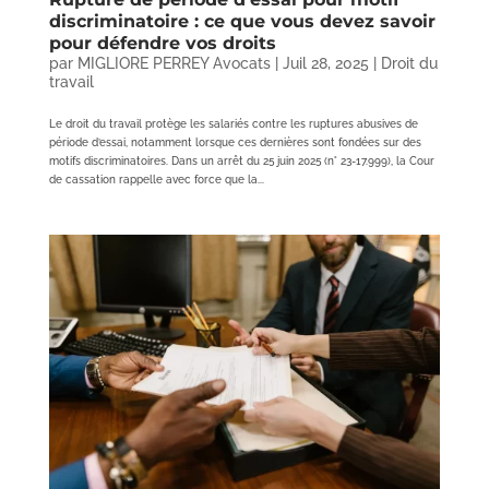
discriminatoire : ce que vous devez savoir
pour défendre vos droits
par
MIGLIORE PERREY Avocats
|
Juil 28, 2025
|
Droit du
travail
Le droit du travail protège les salariés contre les ruptures abusives de
période d’essai, notamment lorsque ces dernières sont fondées sur des
motifs discriminatoires. Dans un arrêt du 25 juin 2025 (n° 23-17.999), la Cour
de cassation rappelle avec force que la...