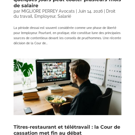
de salaire
par
MIGLIORE PERREY Avocats
|
Juin 14, 2026
|
Droit
du travail
,
Employeur
,
Salarié
La période d’essai est souvent considérée comme une phase de liberté
pour l’employeur. Pourtant, en pratique, elle constitue l’une des principales
sources de contentieux devant les conseils de prud’hommes. Une récente
décision de la Cour de...
Titres-restaurant et télétravail : la Cour de
cassation met fin au débat