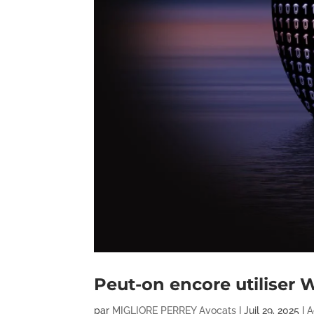
Peut-on encore utiliser 
par
MIGLIORE PERREY Avocats
|
Juil 29, 2025
|
A