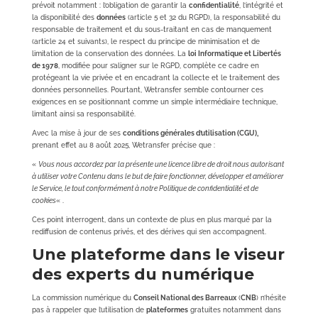
prévoit notamment : l’obligation de garantir la
confidentialité
, l’intégrité et
la disponibilité des
données
(article 5 et 32 du RGPD), la responsabilité du
responsable de traitement et du sous-traitant en cas de manquement
(article 24 et suivants), le respect du principe de minimisation et de
limitation de la conservation des données. La
loi Informatique et Libertés
de 1978
, modifiée pour s’aligner sur le RGPD, complète ce cadre en
protégeant la vie privée et en encadrant la collecte et le traitement des
données personnelles. Pourtant, Wetransfer semble contourner ces
exigences en se positionnant comme un simple intermédiaire technique,
limitant ainsi sa responsabilité.
Avec la mise à jour de ses
conditions générales d’utilisation (CGU),
prenant effet au 8 août 2025, Wetransfer précise que :
«
Vous nous accordez par la présente une licence libre de droit nous autorisant
à utiliser votre Contenu dans le but de faire fonctionner, développer et améliorer
le Service, le tout conformément à notre Politique de confidentialité et de
cookies
« .
Ces point interrogent, dans un contexte de plus en plus marqué par la
rediffusion de contenus privés, et des dérives qui s’en accompagnent.
Une plateforme dans le viseur
des experts du numérique
La commission numérique du
Conseil National des Barreaux
(
CNB
) n’hésite
pas à rappeler que l’utilisation de
plateformes
gratuites notamment dans