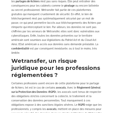
les
partages de fichiers
n’est pas sans risques. Elle peut entraîner des
conséquences pour les cabinets comme le
piratage
ou encore l’atteinte
au secret professionnel. Wetransfer fait partie de ces plateformes
gratuites qui manquent cruellement de sécurité. En effet, le lien de
téléchargement n’est pas systématiquement sécurisé par un mot de
passe, ce qui peut permettre l’accès aux téléchargements des fichiers par
n’importe qui interceptant le lien. Par ailleurs, les données ne sont pas
chiffrées par les serveurs de Wetransfer, elles sont donc vulnérables aux
cyberattaques. Enfin, toutes les données présentes sur le territoire
américain sont soumises aux législations du
Patriot Act
et du
Cloud Act
.
Ainsi, l’Etat américain a accès aux données sans demande préalable. La
confidentialité
est par conséquent inexistante, ou à tout le moins, très
limitée.
Wetransfer, un risque
juridique pour les professions
réglementées ?
Certaines professions usent encore de cette plateforme pour le partage
de fichiers, tel est le cas de certains
avocats.
Avec le
Règlement Général
sur la Protection des Données
(
RGPD
), les avocats sont tenus de respecter
des obligations strictes concernant la collecte, le traitement et la
conservation des données personnelles. Tout manquement à ces
obligations expose à des sanctions légales sévères. Le
RGPD
exige que les
professionnels, y compris les
avocats
, mettent en place des mesures pour