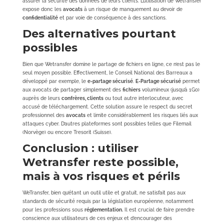
assurer la sécurité des données de leurs clients. L’utilisation de Wetransfer
expose donc les
avocats
à un risque de manquement au devoir de
confidentialité
et par voie de conséquence à des sanctions.
Des alternatives pourtant
possibles
Bien que Wetransfer domine le partage de fichiers en ligne, ce n’est pas le
seul moyen possible. Effectivement, le Conseil National des Barreaux a
développé par exemple, le
e-partage sécurisé
.
E-Partage sécurisé
permet
aux avocats de partager simplement des
fichiers
volumineux (jusqu’à 1Go)
auprès de leurs
confrères, clients
ou tout autre interlocuteur, avec
accusé de téléchargement. Cette solution assure le respect du secret
professionnel des
avocats
et limite considérablement les risques liés aux
attaques cyber. D’autres plateformes sont possibles telles que Filemail
(Norvège) ou encore Tresorit (Suisse).
Conclusion : utiliser
Wetransfer reste possible,
mais à vos risques et périls
WeTransfer, bien qu’étant un outil utile et gratuit, ne satisfait pas aux
standards de sécurité requis par la législation européenne, notamment
pour les professions sous
réglementation.
Il est crucial de faire prendre
conscience aux utilisateurs de ces enjeux et d’encourager des