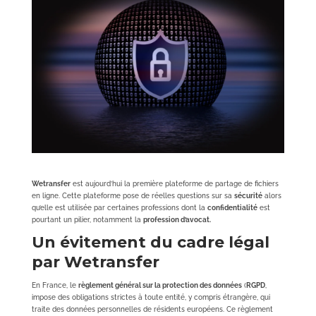
Wetransfer
est aujourd’hui la première plateforme de partage de fichiers
en ligne. Cette plateforme pose de réelles questions sur sa
sécurité
alors
qu’elle est utilisée par certaines professions dont la
confidentialité
est
pourtant un pilier, notamment la
profession d’avocat.
Un évitement du cadre légal
par Wetransfer
En France, le
règlement général sur la protection des données
(
RGPD
,
impose des obligations strictes à toute entité, y compris étrangère, qui
traite des données personnelles de résidents européens. Ce règlement