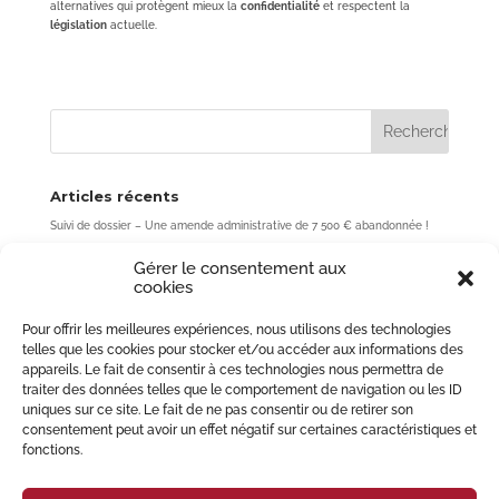
alternatives qui protègent mieux la
confidentialité
et respectent la
législation
actuelle.
Articles récents
Suivi de dossier – Une amende administrative de 7 500 € abandonnée !
Acheter un bien sans passer par l’agence : une fausse bonne idée ? (Cour
Gérer le consentement aux
de cassation, 3ème chambre civile, 7 mai 2026, n° 24-10.637)
cookies
Rupture de période d’essai : une erreur de quelques jours peut coûter
plusieurs mois de salaire
Pour offrir les meilleures expériences, nous utilisons des technologies
Forfait-jours et accord de performance collective : une limite essentielle
telles que les cookies pour stocker et/ou accéder aux informations des
au pouvoir de l’employeur
appareils. Le fait de consentir à ces technologies nous permettra de
Déclassement du domaine public et bail commercial : le Tribunal
traiter des données telles que le comportement de navigation ou les ID
administratif de Strasbourg rappelle l’obligation de désaffectation
uniques sur ce site. Le fait de ne pas consentir ou de retirer son
préalable
consentement peut avoir un effet négatif sur certaines caractéristiques et
fonctions.
Commentaires récents