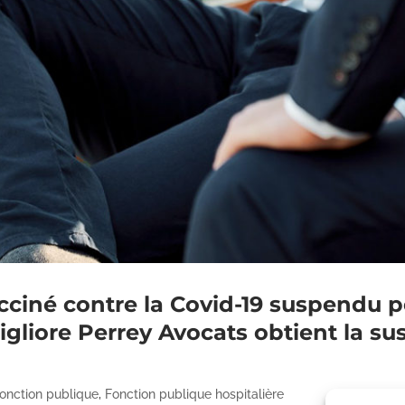
acciné contre la Covid-19 suspendu
igliore Perrey Avocats obtient la su
onction publique
,
Fonction publique hospitalière