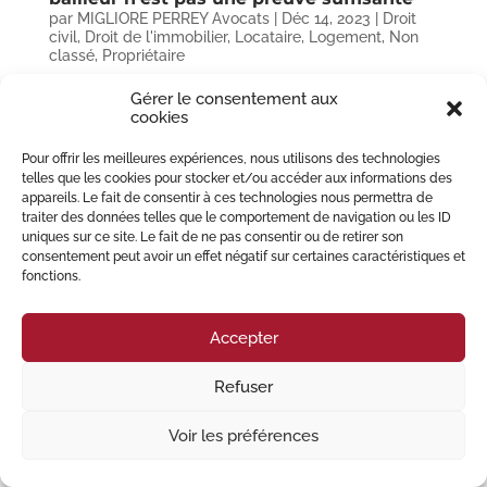
par
MIGLIORE PERREY Avocats
|
Déc 14, 2023
|
Droit
civil
,
Droit de l'immobilier
,
Locataire
,
Logement
,
Non
classé
,
Propriétaire
Gérer le consentement aux
L’état des lieux oblige le locataire à restituer la chose telle qu’il l’a reçue
cookies
suivant cet état, excepté ce qui a péri ou a été dégradé par vétusté ou
force majeure, conformément aux dispositions applicables. À défaut, le
bailleur a la possibilité...
Pour offrir les meilleures expériences, nous utilisons des technologies
telles que les cookies pour stocker et/ou accéder aux informations des
appareils. Le fait de consentir à ces technologies nous permettra de
traiter des données telles que le comportement de navigation ou les ID
© 2023 Migliore Perrey Avocats – Tous droits réservés I
Mention Légales
uniques sur ce site. Le fait de ne pas consentir ou de retirer son
consentement peut avoir un effet négatif sur certaines caractéristiques et
fonctions.
Accepter
Refuser
Voir les préférences