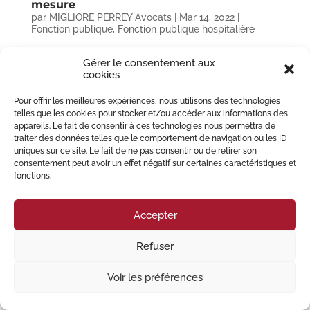
mesure
par
MIGLIORE PERREY Avocats
|
Mar 14, 2022
|
Fonction publique
,
Fonction publique hospitalière
Tribunal administratif de Strasbourg, ordonnance n° 2200027, 24 janvier
Gérer le consentement aux
2022, Madame M. Dans le cadre de la loi n° 2021-1040 du 5 août 2021
cookies
relative à la gestion de la crise sanitaire, instaurant une obligation
vaccinale pour les personnels exerçant leur activité dans...
Pour offrir les meilleures expériences, nous utilisons des technologies
telles que les cookies pour stocker et/ou accéder aux informations des
appareils. Le fait de consentir à ces technologies nous permettra de
© 2023 Migliore Perrey Avocats – Tous droits réservés I
Mention Légales
traiter des données telles que le comportement de navigation ou les ID
uniques sur ce site. Le fait de ne pas consentir ou de retirer son
consentement peut avoir un effet négatif sur certaines caractéristiques et
fonctions.
Accepter
Refuser
Voir les préférences