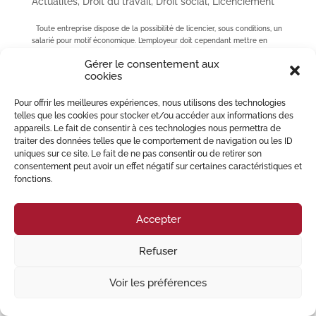
Actualités
,
Droit du travail
,
Droit social
,
Licenciement
Toute entreprise dispose de la possibilité de licencier, sous conditions, un
salarié pour motif économique. L’employeur doit cependant mettre en
œuvre des mesures permettant d’éviter le licenciement du salarié : avant
Gérer le consentement aux
et/ou pendant la procédure de...
cookies
Pour offrir les meilleures expériences, nous utilisons des technologies
© 2023 Migliore Perrey Avocats – Tous droits réservés I
Mention Légales
telles que les cookies pour stocker et/ou accéder aux informations des
appareils. Le fait de consentir à ces technologies nous permettra de
traiter des données telles que le comportement de navigation ou les ID
uniques sur ce site. Le fait de ne pas consentir ou de retirer son
consentement peut avoir un effet négatif sur certaines caractéristiques et
fonctions.
Accepter
Refuser
Voir les préférences