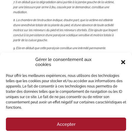
7. Il en déduit que la dégradation ainsi portée à la jambe gauche de la victime,
par une blessure par arme à feu, causée par le demandeur, constitue une
mutilation.
8. La chambre de l’instruction indique, d’autre part, que la victime est atteinte
d’une anesthésie totale de la plante du pied, et d’une absence de toute activité
motrice sur les releveurs du pied et les releveurs d’orteils. Elle ajoute que l’expert
conclut à la persistance d’une paralysie sciatique sensitive et motrice totale à
partir de la cuisse gauche.
9. Elle en déduit que cette paralysie constitue une infirmité permanente
.
10. En l’état de ces motifs, déduits de son appréciation souveraine, qui établissent
Gérer le consentement aux
que l’atteinte corporelle portée à la victime constitue à la fois une mutilation et
cookies
une infirmité permanente, au sens de l’article 222-9 du code pénal, la chambre
de l’instruction a justifié sa décision.”
Pour offrir les meilleures expériences, nous utilisons des technologies
Selon la Cour de cassation, une atteinte majeure et irréversible d’un
telles que les cookies pour stocker et/ou accéder aux informations des
membre ou d’une fonction organique caractérise une infirmité permanente
appareils. Le fait de consentir à ces technologies nous permettra de
au sens du texte précité.
traiter des données telles que le comportement de navigation ou les ID
uniques sur ce site. Le fait de ne pas consentir ou de retirer son
Le cabinet
MIGLIORE PERREY Avocats
assiste de nombreuses familles en
consentement peut avoir un effet négatif sur certaines caractéristiques et
réparation du préjudice corporel et droit pénal :
https://miglioreperrey-
fonctions.
avocats.com/#contact
Accepter