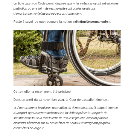
L’article 222-9 du Code pénal dispose que
« les violences ayant entraîné une
mutilation ou une infirmité permanente sont punies de dix ans
d’emprisonnement et de 150 000 euros d’amende »
.
Reste à savoir ce que recouvre la notion
« d’infirmité permanente »
.
Cette notion a récemment été précisée.
Dans un arrêt du 24 novembre 2021, la Cour de cassation énonce :
“
6. Pour ordonner la mise en accusation du demandeur, l’arrêt attaqué énonce,
d’une part, qu’aux termes de l’expertise, la victime présente une perte de
substance de toute la face interne de la cuisse gauche, avec un placard
cicatriciel s’étendant sur 26 centimètres de hauteur et atteignant jusqu’à 8
centimètres de largeur.