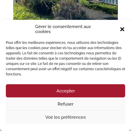
Gérer le consentement aux
cookies
Pour offrir les meilleures expériences, nous utilisons des technologies
Le dépôt de plainte
telles que les cookies pour stocker et/ou accéder aux informations des
par
MIGLIORE PERREY Avocats
|
Mar 29, 2022
|
Droit
appareils. Le fait de consentir à ces technologies nous permettra de
pénal
,
Préjudices corporels
traiter des données telles que le comportement de navigation ou les ID
uniques sur ce site. Le fait de ne pas consentir ou de retirer son
Par principe, déposer une plainte permet à une personne qui se dit victime
consentement peut avoir un effet négatif sur certaines caractéristiques et
d’informer la justice de l’existence d’une infraction. Il est possible depuis
fonctions.
peu de réaliser une pré-plainte en ligne. Le dépôt d’une plainte permet de
sanctionner...
Accepter
© 2023 Migliore Perrey Avocats – Tous droits réservés I
Mention Légales
Refuser
Voir les préférences