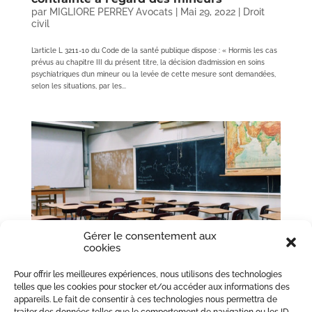
par
MIGLIORE PERREY Avocats
|
Mai 29, 2022
|
Droit
civil
L’article L 3211-10 du Code de la santé publique dispose : « Hormis les cas
prévus au chapitre III du présent titre, la décision d’admission en soins
psychiatriques d’un mineur ou la levée de cette mesure sont demandées,
selon les situations, par les...
Gérer le consentement aux
cookies
Pour offrir les meilleures expériences, nous utilisons des technologies
Droit à la scolarité au-delà de l’âge légal
telles que les cookies pour stocker et/ou accéder aux informations des
de 16 ans
appareils. Le fait de consentir à ces technologies nous permettra de
par
MIGLIORE PERREY Avocats
|
Mar 14, 2022
|
Droit