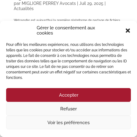
par
MIGLIORE PERREY Avocats
|
Juil 29, 2025
|
Actualités
Wetransfer est aujourd’hui la première plateforme de partage de fichiers
en ligne. Cette plateforme pose de réelles questions sur sa sécurité alors
Gérer le consentement aux
qu’elle est utilisée par certaines professions dont la confidentialité est
cookies
pourtant un pilier, notamment la profession...
Pour offrir les meilleures expériences, nous utilisons des technologies
telles que les cookies pour stocker et/ou accéder aux informations des
© 2023 Migliore Perrey Avocats – Tous droits réservés I
Mention Légales
appareils. Le fait de consentir à ces technologies nous permettra de
traiter des données telles que le comportement de navigation ou les ID
uniques sur ce site. Le fait de ne pas consentir ou de retirer son
consentement peut avoir un effet négatif sur certaines caractéristiques et
fonctions.
Accepter
Refuser
Voir les préférences