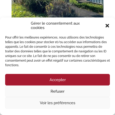
Gérer le consentement aux
cookies
Pour offrir les meilleures expériences, nous utilisons des technologies
Le dépôt de plainte
telles que les cookies pour stocker et/ou accéder aux informations des
par
MIGLIORE PERREY Avocats
|
Mar 29, 2022
|
Droit
appareils. Le fait de consentir à ces technologies nous permettra de
pénal
,
Préjudices corporels
traiter des données telles que le comportement de navigation ou les ID
uniques sur ce site. Le fait de ne pas consentir ou de retirer son
Par principe, déposer une plainte permet à une personne qui se dit victime
consentement peut avoir un effet négatif sur certaines caractéristiques et
d’informer la justice de l’existence d’une infraction. Il est possible depuis
fonctions.
peu de réaliser une pré-plainte en ligne. Le dépôt d’une plainte permet de
sanctionner...
Accepter
© 2023 Migliore Perrey Avocats – Tous droits réservés I
Mention Légales
Refuser
Voir les préférences