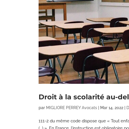
Droit à la scolarité au-de
par
MIGLIORE PERREY Avocats
|
Mar 14, 2022
|
D
111-2 du même code dispose que « Tout enfant 
(…) ». En France, l’instruction est obligatoire po