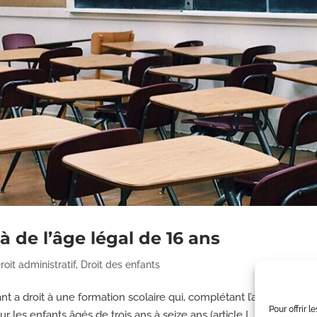
là de l’âge légal de 16 ans
roit administratif
,
Droit des enfants
a droit à une formation scolaire qui, complétant l’action de sa 
Pour offrir 
ur les enfants âgés de trois ans à seize ans (article L....