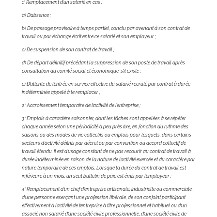
1° Remplacement d’un salarié en cas :
a) D’absence ;
b) De passage provisoire à temps partiel, conclu par avenant à son contrat de
travail ou par échange écrit entre ce salarié et son employeur ;
c) De suspension de son contrat de travail ;
d) De départ définitif précédant la suppression de son poste de travail après
consultation du comité social et économique, s’il existe ;
e) D’attente de l’entrée en service effective du salarié recruté par contrat à durée
indéterminée appelé à le remplacer ;
2° Accroissement temporaire de l’activité de l’entreprise ;
3° Emplois à caractère saisonnier, dont les tâches sont appelées à se répéter
chaque année selon une périodicité à peu près fixe, en fonction du rythme des
saisons ou des modes de vie collectifs ou emplois pour lesquels, dans certains
secteurs d’activité définis par décret ou par convention ou accord collectif de
travail étendu, il est d’usage constant de ne pas recourir au contrat de travail à
durée indéterminée en raison de la nature de l’activité exercée et du caractère par
nature temporaire de ces emplois. Lorsque la durée du contrat de travail est
inférieure à un mois, un seul bulletin de paie est émis par l’employeur ;
4° Remplacement d’un chef d’entreprise artisanale, industrielle ou commerciale,
d’une personne exerçant une profession libérale, de son conjoint participant
effectivement à l’activité de l’entreprise à titre professionnel et habituel ou d’un
associé non salarié d’une société civile professionnelle, d’une société civile de