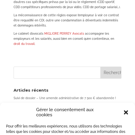
d’autres cas spécifiques prévus par la loi ou le règlement (CDD sportif,
CDD compétiteurs professionnels de jeux vidéo, CDD de portage salarial…).
La méconnaissance de cette règles expose l’employeur à voir ce contrat
être requalifié en CDI, outre une condamnation à d’éventuels indemnités
et dommages-intérêts.
Le cabinet d’avocats
MIGLIORE PERREY Avocats
accompagne les
employeurs et les salariés, aussi bien en conseil qu’en contentieux, en
droit du travail
.
Articles récents
Suivi de dossier – Une amende administrative de 7 500 € abandonnée !
Acheter un bien sans passer par l’agence : une fausse bonne idée ? (Cour
Gérer le consentement aux
de cassation, 3ème chambre civile, 7 mai 2026, n° 24-10.637)
cookies
Rupture de période d’essai : une erreur de quelques jours peut coûter
plusieurs mois de salaire
Pour offrir les meilleures expériences, nous utilisons des technologies
Forfait-jours et accord de performance collective : une limite essentielle
telles que les cookies pour stocker et/ou accéder aux informations des
au pouvoir de l’employeur