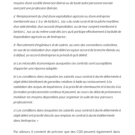
moyens d’une société d’exercice libéral ou de toute autre personne morale
exerçant une profession libérale ;
5° Remplacement du chef d’une exploitation agricole ou d’une entreprise
mentionnée aux 1° à 4° de l’article L. 722-1 du code rural et de la pêche maritime,
d’un aide familial, d’un associé d’exploitation, ou de leur conjoint mentionné à
l’article L. 722-10 du même code dès lors qu’il participe effectivement à l’activité de
l’exploitation agricole ou de l’entreprise ;
6° Recrutement d’ingénieurs et de cadres, au sens des conventions collectives,
en vue de la réalisation d’un objet défini lorsqu’un accord de branche étendu ou,
à défaut, un accord d’entreprise le prévoit et qu’il définit :
a) Les nécessités économiques auxquelles ces contrats sont susceptibles
d’apporter une réponse adaptée ;
b) Les conditions dans lesquelles les salariés sous contrat à durée déterminée à
objet défini bénéficient de garanties relatives à l’aide au reclassement, à la
validation des acquis de l’expérience, à la priorité de réembauche et à l’accès à la
formation professionnelle continue et peuvent, au cours du délai de prévenance,
mobiliser les moyens disponibles pour organiser la suite de leur parcours
professionnel ;
c) Les conditions dans lesquelles les salariés sous contrat à durée déterminée à
objet défini ont priorité d’accès aux emplois en contrat à durée indéterminée
dans l’entreprise. »
Par ailleurs, il convient de préciser que des CDD peuvent également dans