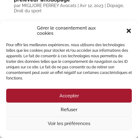
par
MIGLIORE PERREY Avocats
|
Avr 12, 2023
|
Dopage
,
Droit du sport
Par délibération n° 2023-09 du 30 mars 2023 publié au Journal Officiel de la
Gérer le consentement aux
République Française (JORF) du 7 avril 2023, les conditions d’agrément des
cookies
personnes chargées des contrôles du dopage ont été modifiées. La
précédente délibération restreignait...
Pour offrir les meilleures expériences, nous utilisons des technologies
telles que les cookies pour stocker et/ou accéder aux informations des
appareils. Le fait de consentir à ces technologies nous permettra de
© 2023 Migliore Perrey Avocats – Tous droits réservés I
Mention Légales
traiter des données telles que le comportement de navigation ou les ID
uniques sur ce site. Le fait de ne pas consentir ou de retirer son
consentement peut avoir un effet négatif sur certaines caractéristiques et
fonctions.
Accepter
Refuser
Voir les préférences