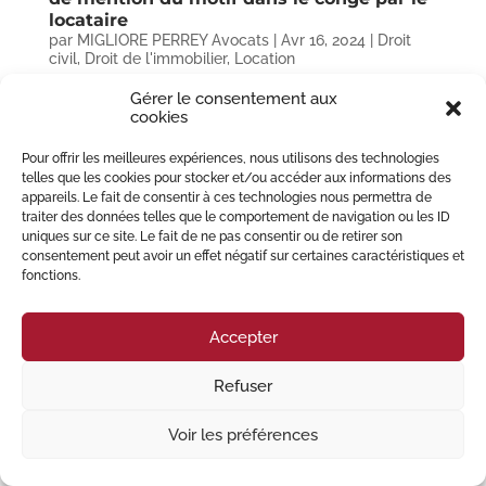
locataire
par
MIGLIORE PERREY Avocats
|
Avr 16, 2024
|
Droit
civil
,
Droit de l'immobilier
,
Location
Gérer le consentement aux
Le congé donné par le locataire afin de quitter son logement est encadré
cookies
strictement. Dans ce cadre, l’article 15 de la loi n° 89-462 du 6 juillet 1989
tendant à améliorer les rapports locatifs et portant modification de la loi
n° 86-1290 du 23 décembre 1986...
Pour offrir les meilleures expériences, nous utilisons des technologies
telles que les cookies pour stocker et/ou accéder aux informations des
appareils. Le fait de consentir à ces technologies nous permettra de
traiter des données telles que le comportement de navigation ou les ID
© 2023 Migliore Perrey Avocats – Tous droits réservés I
Mention Légales
uniques sur ce site. Le fait de ne pas consentir ou de retirer son
consentement peut avoir un effet négatif sur certaines caractéristiques et
fonctions.
Accepter
Refuser
Voir les préférences