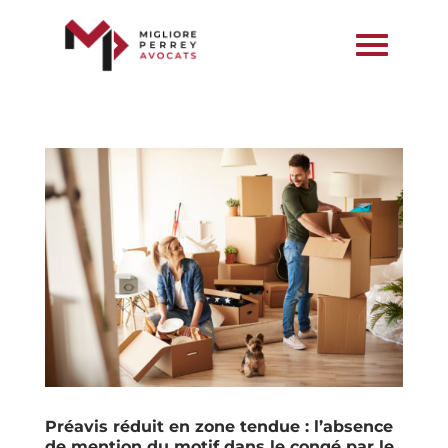
Préavis réduit en zone tendue : l’absence
de mention du motif dans le congé par le