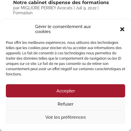
Notre cabinet dispense des formations
par
MIGLIORE PERREY Avocats
|
Juil 9, 2022
|
Formation
Cette semaine, Maître Maxime PERREY était à NANCY pour dispenser une
Gérer le consentement aux
formation professionnelle auprès des agents des Directions de l’immobilier
cookies
et des affaires juridiques du Conseil départemental de Meurthe-et-
Moselle. Le thème de ces deux jours :...
Pour offrir les meilleures expériences, nous utilisons des technologies
telles que les cookies pour stocker et/ou accéder aux informations des
appareils. Le fait de consentir à ces technologies nous permettra de
© 2023 Migliore Perrey Avocats – Tous droits réservés I
Mention Légales
traiter des données telles que le comportement de navigation ou les ID
uniques sur ce site. Le fait de ne pas consentir ou de retirer son
consentement peut avoir un effet négatif sur certaines caractéristiques et
fonctions.
Accepter
Refuser
Voir les préférences