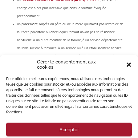
une
action éducative en milieu ouvert (AEMO) renforcée
, la prise en
charge est alors plus intensive que dans la formule évoquée
précédemment ;
un
placement
, auprès du père ou de la mère qui n’avait pas l’exercice de
l’autorité parentale ou chez lequel l’enfant n’avait pas sa résidence
habituelle, à un autre membre de la famille, à un service départemental
de l’aide sociale à l’enfance, à un service ou à un établissement habilité
pour l’accueil de mineurs, à un service ou à un établissement sanitaire
Gérer le consentement aux
ou d’éducation ordinaire ou spécialisé…
cookies
Une mesure d’assistance éducative peut ainsi conduire à une séparation
Pour offrir les meilleures expériences, nous utilisons des technologies
de l’enfant avec sa mère et/ou son père. Il est donc fortement conseillé
telles que les cookies pour stocker et/ou accéder aux informations des
de recourir à un
Avocat
car celui-ci pourra consulter le dossier et surtout,
appareils. Le fait de consentir à ces technologies nous permettra de
faire des observations lors de l’audience dans l’intérêt de la personne qu’il
traiter des données telles que le comportement de navigation ou les ID
assiste.
uniques sur ce site. Le fait de ne pas consentir ou de retirer son
consentement peut avoir un effet négatif sur certaines caractéristiques et
Le cabinet
MIGLIORE PERREY Avocats
assiste de nombreuses familles en
fonctions.
matière de droit de la famille et d’assistance éducative :
https://miglioreperrey-avocats.com/#contact
Accepter