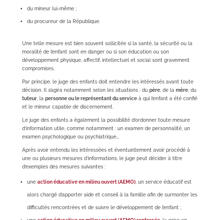
du mineur lui-même ;
du procureur de la République.
Une telle mesure est bien souvent sollicitée si la santé, la sécurité ou la
moralité de l’enfant sont en danger ou si son éducation ou son
développement physique, affectif, intellectuel et social sont gravement
compromises.
Par principe, le juge des enfants doit entendre les intéressés avant toute
décision. Il s’agira notamment selon les situations : du
père
, de la
mère
, du
tuteur
, la
personne ou le représentant du service
à qui l’enfant a été confié
et le mineur capable de discernement.
Le juge des enfants a également la possibilité d’ordonner toute mesure
d’information utile, comme notamment : un examen de personnalité, un
examen psychologique ou psychiatrique…
Après avoir entendu les intéressées et éventuellement avoir procédé à
une ou plusieurs mesures d’informations, le juge peut décider à titre
d’exemples des mesures suivantes :
une
action éducative en milieu ouvert (AEMO)
, un service éducatif est
alors chargé d’apporter aide et conseil à la famille afin de surmonter les
difficultés rencontrées et de suivre le développement de l’enfant ;